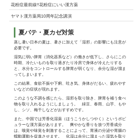
花粉症最前線!!花粉症にいい漢方薬
ヤマト漢方薬局10周年記念講演
夏バテ・夏カゼ対策
蒸し暑い日本の夏は、暑さに加えて「湿邪」の影響にも注意が
必要です。
湿気に弱い脾胃（消化器系など）の働きが低下し、さらにこの
時期、冷たいものを取り過ぎたり冷房で身体が冷えたりする
と、水分をコントロールする脾胃が弱くなり、余分な湿が溜ま
ってしまいます。
この結果、食欲不振や下痢、吐き気、身体がだるい、疲れやす
いなどの症状が現れます。
このような不調を感じたら、湿邪を取り除き、脾胃を補う食べ
物を取り入れるようにしましょう。 緑豆、春雨、山芋、もや
し、シソ、梅干しなどがおすすめです。
また、中国では芳香化湿薬（ほうこうかしつやく）というポピ
ュラーな漢方薬があります。 爽やかな香りを放つ芳香成分
は、嗅覚や味覚を刺激することによって、胃液の分泌や胃腸の
蠕動運動を促進させます。 化湿は余分に溜まった湿気を取り