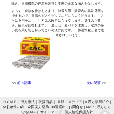
除き、胃腸機能の停滞を改善し本来の正常な働きを促します。
よって、食欲改善はもとより、健胃作用、腸管内の異常発酵を
抑えるので、胃腸のガスやゲップなどにもよく効きます。 さ
らに下痢を治し、吐き気の改善にも役立ちます。身体のだる
さ、疲れが回復します。 夏カゼ、夏バテを改善し、湿気の多
い夏を乗り切る持ってこいの漢方薬です。 勝湿顆粒と名で販
売されています。
<<
前の記事
次の記事
>>
ＨＯＭＥ
｜
漢方療法
｜
取扱商品
｜
書籍・メディア
|
当漢方薬局紹介
|
体験者生の声
|
全国実力薬局100選選出
|
お問合せ
|
MAP
|
漢方なん
でもQ&A
｜
サイトマップ
|
個人情報保護方針