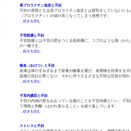
高プロラクチン血症と不妊
不妊の原因となる高プロラクチン血症とは授乳をしていないにも
（プロラクチン）の値が高くなってしまう状態です。
…続きを読む
子宮筋腫と不妊
子宮筋腫とは子宮の壁をつくる筋肉層に、コブのような塊（かた
の一種です。
…続きを読む
瘀血（おけつ）と不妊
血液は体のすみずみまで栄養や酸素を運び、老廃物を排泄する大
血液の流れが悪くなり、それに伴うさまざまな不快な症状が現れ
…続きを読む
子宮内膜症と不妊
子宮の内側の壁をおおっている膜のことを子宮内膜といい、子宮
て増殖と剥離（はがれ落ちること）を繰り返しています。
…続きを読む
ストレスと不妊