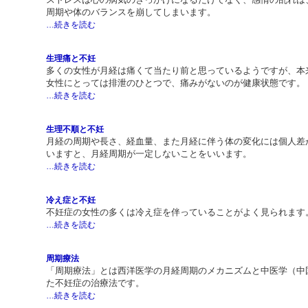
ストレスは心の病気のきっかけになるだけでなく、感情の乱れは
周期や体のバランスを崩してしまいます。
…続きを読む
生理痛と不妊
多くの女性が月経は痛くて当たり前と思っているようですが、本
女性にとっては排泄のひとつで、痛みがないのが健康状態です。
…続きを読む
生理不順と不妊
月経の周期や長さ、経血量、また月経に伴う体の変化には個人差
いますと、月経周期が一定しないことをいいます。
…続きを読む
冷え症と不妊
不妊症の女性の多くは冷え症を伴っていることがよく見られます
…続きを読む
周期療法
「周期療法」とは西洋医学の月経周期のメカニズムと中医学（中
た不妊症の治療法です。
…続きを読む