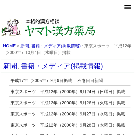
MAP
TOPICS
漢方なんでもQ＆A
HOME
>
新聞
,
書籍・メディア(掲載情報)
: 東京スポーツ 平成12年
（2000年）10月4日（水曜日）掲載
新聞
,
書籍・メディア(掲載情報)
平成17年（2005年）9月9日掲載 石巻日日新聞
東京スポーツ 平成12年（2000年）9月24日（日曜日）掲載
東京スポーツ 平成12年（2000年）9月26日（火曜日）掲載
東京スポーツ 平成12年（2000年）9月27日（水曜日）掲載
東京スポーツ 平成12年（2000年）9月28日（木曜日）掲載