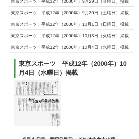
東京スポーツ 平成12年（2000年）9月29日（金曜日）掲載
東京スポーツ 平成12年（2000年）9月30日（土曜日）掲載
東京スポーツ 平成12年（2000年）10月1日（日曜日）掲載
東京スポーツ 平成12年（2000年）10月3日（火曜日）掲載
東京スポーツ 平成12年（2000年）10月4日（水曜日）掲載
東京スポーツ 平成12年（2000年）10
月4日（水曜日）掲載