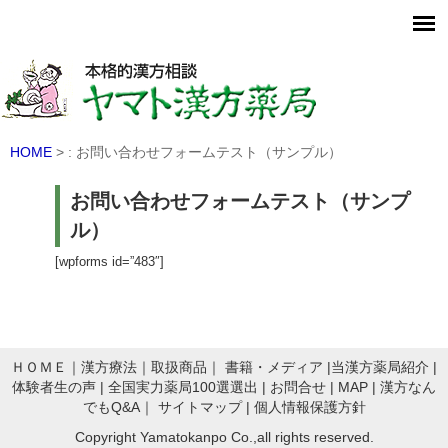
MAP
TOPICS
漢方なんでもQ＆A
HOME
> : お問い合わせフォームテスト（サンプル）
お問い合わせフォームテスト（サンプ
ル）
[wpforms id=”483″]
ＨＯＭＥ
｜
漢方療法
｜
取扱商品
｜
書籍・メディア
|
当漢方薬局紹介
|
体験者生の声
|
全国実力薬局100選選出
|
お問合せ
|
MAP
|
漢方なん
でもQ&A
｜
サイトマップ
|
個人情報保護方針
Copyright Yamatokanpo Co.,all rights reserved.